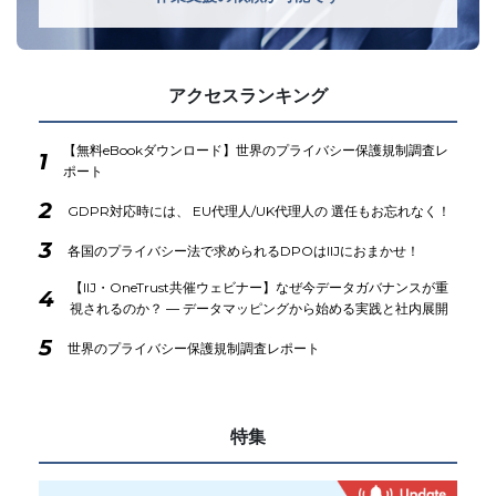
アクセスランキング
【無料eBookダウンロード】世界のプライバシー保護規制調査レ
1
ポート
2
GDPR対応時には、 EU代理人/UK代理人の 選任もお忘れなく！
3
各国のプライバシー法で求められるDPOはIIJにおまかせ！
【IIJ・OneTrust共催ウェビナー】なぜ今データガバナンスが重
4
視されるのか？ ― データマッピングから始める実践と社内展開
5
世界のプライバシー保護規制調査レポート
特集