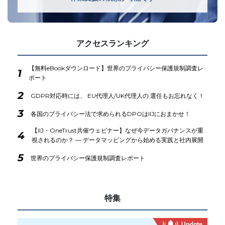
アクセスランキング
【無料eBookダウンロード】世界のプライバシー保護規制調査レ
1
ポート
2
GDPR対応時には、 EU代理人/UK代理人の 選任もお忘れなく！
3
各国のプライバシー法で求められるDPOはIIJにおまかせ！
【IIJ・OneTrust共催ウェビナー】なぜ今データガバナンスが重
4
視されるのか？ ― データマッピングから始める実践と社内展開
5
世界のプライバシー保護規制調査レポート
特集