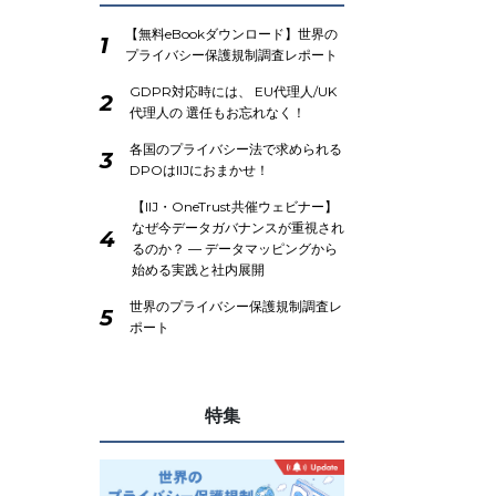
【無料eBookダウンロード】世界の
1
プライバシー保護規制調査レポート
GDPR対応時には、 EU代理人/UK
2
代理人の 選任もお忘れなく！
各国のプライバシー法で求められる
3
DPOはIIJにおまかせ！
【IIJ・OneTrust共催ウェビナー】
なぜ今データガバナンスが重視され
4
るのか？ ― データマッピングから
始める実践と社内展開
世界のプライバシー保護規制調査レ
5
ポート
特集