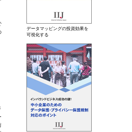
ー
で
データマッピングの投資効果を
の
可視化する
，
が
ー
前