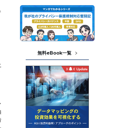
、
キ
。
無料eBook一覧
こ
覧
・
ク
興
析