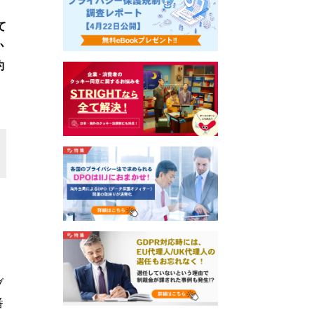
て
か
約
ブ
番