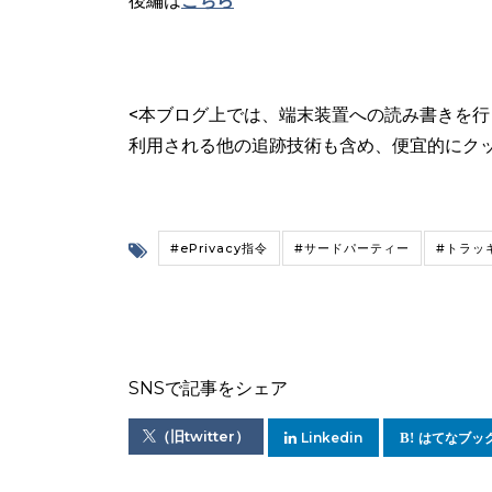
後編は
こちら
<本ブログ上では、端末装置への読み書きを行
利用される他の追跡技術も含め、便宜的にクッキ
#ePrivacy指令
#サードパーティー
#トラッ
SNSで記事をシェア
（旧twitter）
Linkedin
はてなブッ