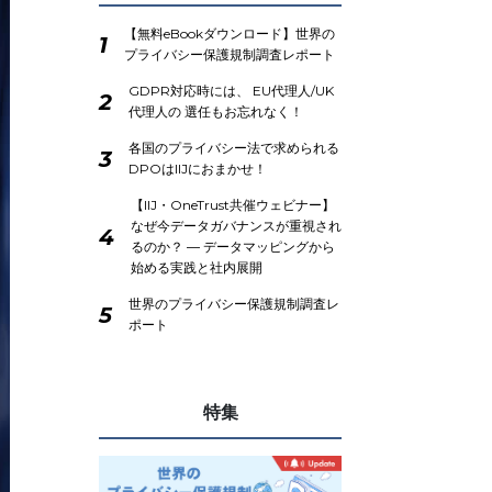
【無料eBookダウンロード】世界の
1
プライバシー保護規制調査レポート
GDPR対応時には、 EU代理人/UK
2
代理人の 選任もお忘れなく！
各国のプライバシー法で求められる
3
DPOはIIJにおまかせ！
【IIJ・OneTrust共催ウェビナー】
なぜ今データガバナンスが重視され
4
るのか？ ― データマッピングから
始める実践と社内展開
世界のプライバシー保護規制調査レ
5
ポート
特集