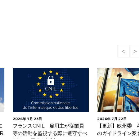
月 23日
2026年 7月 22日
CNIL 雇用主が従業員
【更新】欧州委 AI法透明性義
動を監視する際に遵守すべ
のガイドライン案を公開