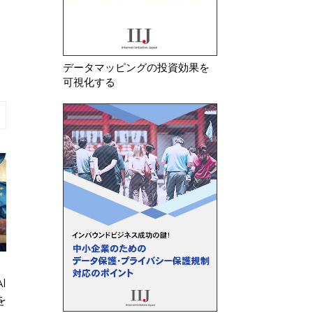
データマッピングの投資効果を
可視化する
2026年 8月 7日
2026年 8月 5日
務
フランスCNIL 電子メールにお
シンガポール 生成
けるトラッキングピクセルに関す
人データの利用に