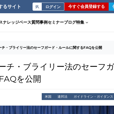
するサイト
今すぐ会員登録する
ログイン
ス
ナレッジベース
質問事例
セミナー
ブログ
特集
ーチ・ブライリー法のセーフガード・ルールに関するFAQを公開
リーチ・ブライリー法のセーフ
FAQを公開
米国
連邦法
ガイドライン・ガイダンス