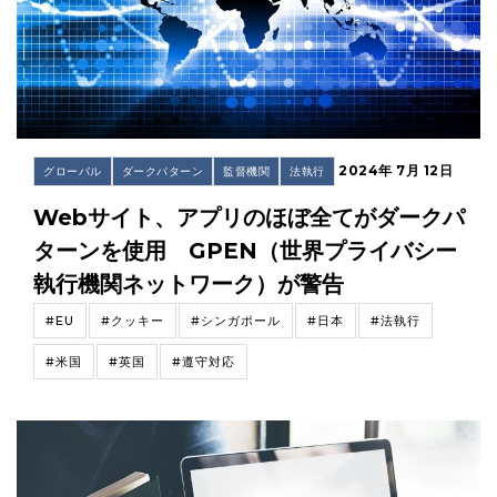
2024年 7月 12日
グローバル
ダークパターン
監督機関
法執行
Webサイト、アプリのほぼ全てがダークパ
ターンを使用 GPEN（世界プライバシー
執行機関ネットワーク）が警告
#EU
#クッキー
#シンガポール
#日本
#法執行
#米国
#英国
#遵守対応