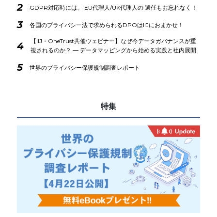
2
GDPR対応時には、 EU代理人/UK代理人の 選任もお忘れなく！
3
各国のプライバシー法で求められるDPOはIIJにおまかせ！
【IIJ・OneTrust共催ウェビナー】なぜ今データガバナンスが重
4
視されるのか？ ― データマッピングから始める実践と社内展開
5
世界のプライバシー保護規制調査レポート
特集