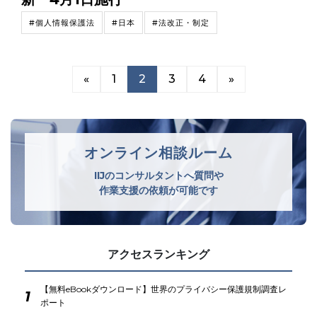
#個人情報保護法
#日本
#法改正・制定
«
1
2
3
4
»
オンライン相談ルーム
IIJのコンサルタントへ質問や
作業支援の依頼が可能です
アクセスランキング
【無料eBookダウンロード】世界のプライバシー保護規制調査レ
1
ポート