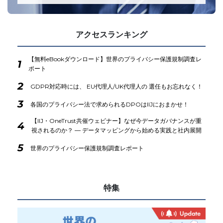
アクセスランキング
【無料eBookダウンロード】世界のプライバシー保護規制調査レ
1
ポート
2
GDPR対応時には、 EU代理人/UK代理人の 選任もお忘れなく！
3
各国のプライバシー法で求められるDPOはIIJにおまかせ！
【IIJ・OneTrust共催ウェビナー】なぜ今データガバナンスが重
4
視されるのか？ ― データマッピングから始める実践と社内展開
5
世界のプライバシー保護規制調査レポート
特集