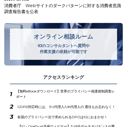
米テキサス州 司法長官がWhatsAppらのプライバシー侵害
について提訴
オンライン相談ルーム
IIJのコンサルタントへ質問や
作業支援の依頼が可能です
アクセスランキング
【無料eBookダウンロード】世界のプライバシー保護規制調査レ
1
ポート
2
GDPR対応時には、 EU代理人/UK代理人の 選任もお忘れなく！
3
各国のプライバシー法で求められるDPOはIIJにおまかせ！
【IIJ・OneTrust共催ウェビナー】なぜ今データガバナンスが重