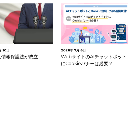
月 6日
2026年 7月 1日
イトのAIチャットボット
AIチャットボット導入時に確認
kieバナーは必要？
たいCookie規制・外部送信規律
の実務対応