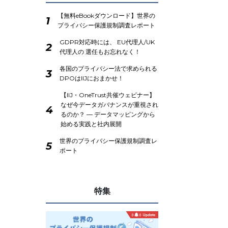
【無料eBookダウンロード】世界の
1
プライバシー保護規制調査レポート
GDPR対応時には、 EU代理人/UK
2
代理人の 選任もお忘れなく！
各国のプライバシー法で求められる
3
DPOはIIJにおまかせ！
【IIJ・OneTrust共催ウェビナー】
なぜ今データガバナンスが重視され
4
るのか？ ― データマッピングから
始める実践と社内展開
世界のプライバシー保護規制調査レ
5
ポート
特集