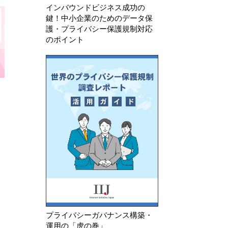
インバウンドビジネス成功の
鍵！中小企業のためのデータ保
護・プライバシー保護規制対応
のポイント
2026年 7月 21日
2026年 7月 15日
し
AIチャットボット導入後に必要な
AIチャットボット
外部送信規律対応とは？
は適用される？
プライバシーガバナンス構築・
運用の「虎の巻」