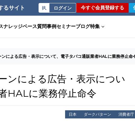
するサイト
今すぐ会員登録する
ログイン
ス
ナレッジベース
質問事例
セミナー
ブログ
特集
ーンによる広告・表示について、電子タバコ通販業者HALに業務停止命
ーンによる広告・表示につい
者HALに業務停止命令
日本
ダークパターン
消費者庁