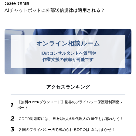
2026年 7月 10日
改正個人情報保護法が成立
オンライン相談ルーム
IIJのコンサルタントへ質問や
作業支援の依頼が可能です
アクセスランキング
【無料eBookダウンロード】世界のプライバシー保護規制調査レ
1
ポート
2
GDPR対応時には、 EU代理人/UK代理人の 選任もお忘れなく！
3
各国のプライバシー法で求められるDPOはIIJにおまかせ！