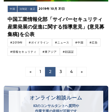
2019年 10月 31日
中国
法制定・改正
中国工業情報化部「サイバーセキュリティ
産業発展の促進に関する指導意見」(意見募
集稿)を公表
#2019年
#ガイドライン
#ニュース
#中国
#広告
#情報セキュリティ
#東アジア
#顔認証
«
1
2
3
4
»
オンライン相談ルーム
IIJのコンサルタントへ質問や
作業支援の依頼が可能です