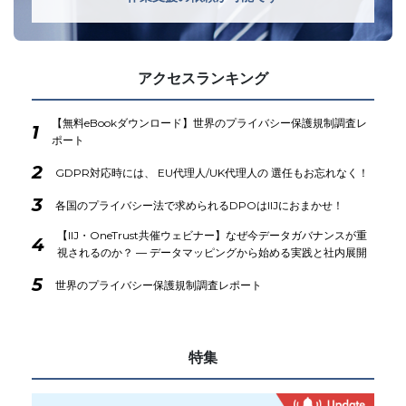
アクセスランキング
【無料eBookダウンロード】世界のプライバシー保護規制調査レ
1
ポート
2
GDPR対応時には、 EU代理人/UK代理人の 選任もお忘れなく！
3
各国のプライバシー法で求められるDPOはIIJにおまかせ！
【IIJ・OneTrust共催ウェビナー】なぜ今データガバナンスが重
4
視されるのか？ ― データマッピングから始める実践と社内展開
5
世界のプライバシー保護規制調査レポート
特集