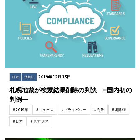
2019年 12月 13日
日本
法執行
札幌地裁が検索結果削除の判決 −国内初の
判例—
#2019年
#ニュース
#プライバシー
#判決
#削除権
#日本
#東アジア