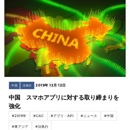
2019年 12月 12日
中国
法執行
中国 スマホアプリに対する取り締まりを
強化
#2019年
#CAC
#アプリ・API
#ニュース
#中国
#東アジア
#法執行