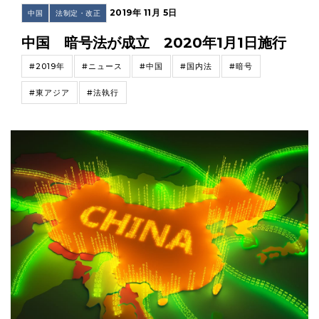
2019年 11月 5日
中国
法制定・改正
中国 暗号法が成立 2020年1月1日施行
#2019年
#ニュース
#中国
#国内法
#暗号
#東アジア
#法執行