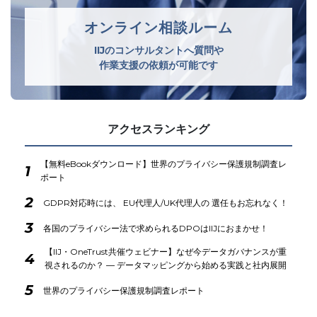
オンライン相談ルーム
IIJのコンサルタントへ質問や
作業支援の依頼が可能です
アクセスランキング
【無料eBookダウンロード】世界のプライバシー保護規制調査レ
1
ポート
2
GDPR対応時には、 EU代理人/UK代理人の 選任もお忘れなく！
3
各国のプライバシー法で求められるDPOはIIJにおまかせ！
【IIJ・OneTrust共催ウェビナー】なぜ今データガバナンスが重
4
視されるのか？ ― データマッピングから始める実践と社内展開
5
世界のプライバシー保護規制調査レポート