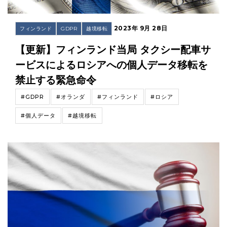
2023年 9月 28日
フィンランド
GDPR
越境移転
【更新】フィンランド当局 タクシー配車サ
ービスによるロシアへの個人データ移転を
禁止する緊急命令
#GDPR
#オランダ
#フィンランド
#ロシア
#個人データ
#越境移転