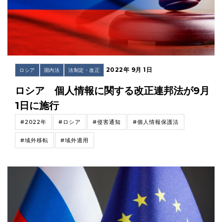
2022年 9月 1日
ロシア
国内法
法制定・改正
ロシア 個人情報に関する改正連邦法が9月
1日に施行
#2022年
#ロシア
#侵害通知
#個人情報保護法
#域外移転
#域外適用