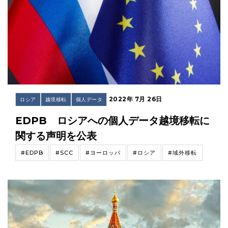
2022年 7月 26日
ロシア
越境移転
個人データ
EDPB ロシアへの個人データ越境移転に
関する声明を公表
#EDPB
#SCC
#ヨーロッパ
#ロシア
#域外移転