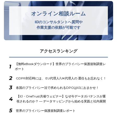
オンライン相談ルーム
IIJのコンサルタントへ質問や
作業支援の依頼が可能です
アクセスランキング
【無料eBookダウンロード】世界のプライバシー保護規制調査レ
1
ポート
2
GDPR対応時には、 EU代理人/UK代理人の 選任もお忘れなく！
3
各国のプライバシー法で求められるDPOはIIJにおまかせ！
【IIJ・OneTrust共催ウェビナー】なぜ今データガバナンスが重
4
視されるのか？ ― データマッピングから始める実践と社内展開
5
世界のプライバシー保護規制調査レポート