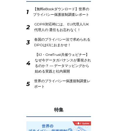
【無料eBookダウンロード】世界の
1
プライバシー保護規制調査レポート
GDPR対応時には、 EU代理人/UK
2
代理人の 選任もお忘れなく！
各国のプライバシー法で求められる
3
DPOはIIJにおまかせ！
【IIJ・OneTrust共催ウェビナー】
なぜ今データガバナンスが重視され
4
るのか？ ― データマッピングから
始める実践と社内展開
世界のプライバシー保護規制調査レ
5
ポート
特集