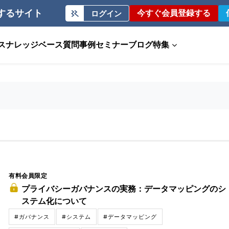
するサイト
今すぐ会員登録する
ログイン
ス
ナレッジベース
質問事例
セミナー
ブログ
特集
有料会員限定
プライバシーガバナンスの実務：データマッピングのシ
ステム化について
#ガバナンス
#システム
#データマッピング