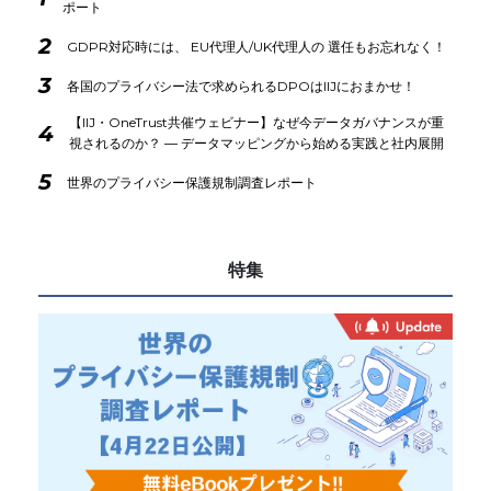
ポート
2
GDPR対応時には、 EU代理人/UK代理人の 選任もお忘れなく！
3
各国のプライバシー法で求められるDPOはIIJにおまかせ！
【IIJ・OneTrust共催ウェビナー】なぜ今データガバナンスが重
4
視されるのか？ ― データマッピングから始める実践と社内展開
5
世界のプライバシー保護規制調査レポート
特集