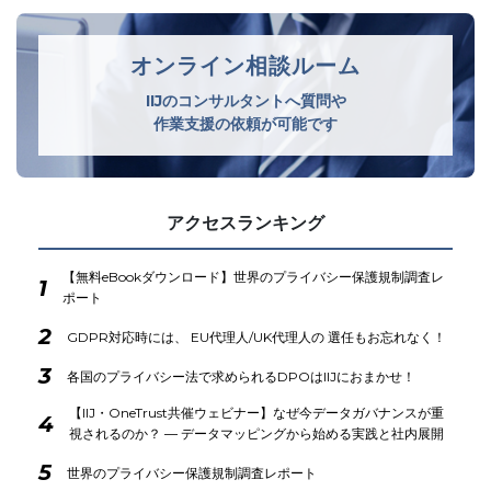
オンライン相談ルーム
IIJのコンサルタントへ質問や
作業支援の依頼が可能です
アクセスランキング
【無料eBookダウンロード】世界のプライバシー保護規制調査レ
1
ポート
2
GDPR対応時には、 EU代理人/UK代理人の 選任もお忘れなく！
3
各国のプライバシー法で求められるDPOはIIJにおまかせ！
【IIJ・OneTrust共催ウェビナー】なぜ今データガバナンスが重
4
視されるのか？ ― データマッピングから始める実践と社内展開
5
世界のプライバシー保護規制調査レポート