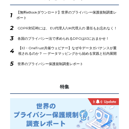
【無料eBookダウンロード】世界のプライバシー保護規制調査レ
1
ポート
2
GDPR対応時には、 EU代理人/UK代理人の 選任もお忘れなく！
3
各国のプライバシー法で求められるDPOはIIJにおまかせ！
【IIJ・OneTrust共催ウェビナー】なぜ今データガバナンスが重
4
視されるのか？ ― データマッピングから始める実践と社内展開
5
世界のプライバシー保護規制調査レポート
特集