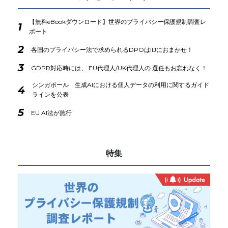
【無料eBookダウンロード】世界のプライバシー保護規制調査レ
1
ポート
2
各国のプライバシー法で求められるDPOはIIJにおまかせ！
3
GDPR対応時には、 EU代理人/UK代理人の 選任もお忘れなく！
シンガポール 生成AIにおける個人データの利用に関するガイド
4
ラインを公表
5
EU AI法が施行
特集