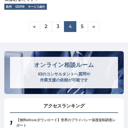
欧州
GDPR
サービス紹介
«
2
3
4
5
»
オンライン相談ルーム
IIJのコンサルタントへ質問や
作業支援の依頼が可能です
アクセスランキング
【無料eBookダウンロード】世界のプライバシー保護規制調査レ
1
ポート