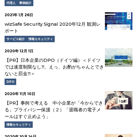
代理人
事例紹介
2021年 1月 26日
wizSafe Security Signal 2020年12月 観測レ
ポート
サービス紹介
情報セキュリティ
2020年 12月 1日
【PR】日本企業のDPO（ドイツ編）＜ドイツ
では速度制限なし⁈、えっ、お酌がちゃんとでき
ないと罰金⁈＞
DPO
2020年 11月 10日
【PR】事例で考える 中小企業が「今からでき
る」プライバシー保護（２）「退職者の電子メ
ールはすぐ止めよう」
情報セキュリティ
2020年 10月 14日