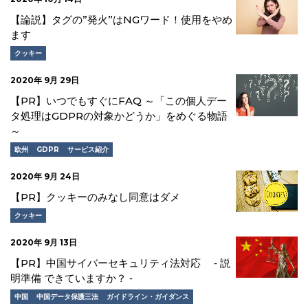
【論説】タグの”発火”はNGワード！使用をやめ
ます
クッキー
2020年 9月 29日
【PR】いつでもすぐにFAQ ～「この個人デー
タ処理はGDPRの対象かどうか」をめぐる物語
～
欧州
GDPR
サービス紹介
2020年 9月 24日
【PR】クッキーのみなし同意はダメ
クッキー
2020年 9月 13日
【PR】中国サイバーセキュリティ法対応 ‐ 説
明準備 できていますか？ ‐
中国
中国データ保護三法
ガイドライン・ガイダンス