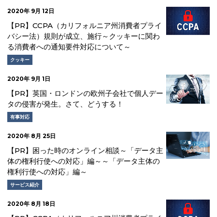
2020年 9月 12日
【PR】CCPA（カリフォルニア州消費者プライ
バシー法）規則が成立、施行～クッキーに関わ
る消費者への通知要件対応について～
クッキー
2020年 9月 1日
【PR】英国・ロンドンの欧州子会社で個人デー
タの侵害が発生。さて、どうする！
有事対応
2020年 8月 25日
【PR】困った時のオンライン相談～「データ主
体の権利行使への対応」編～～「データ主体の
権利行使への対応」編～
サービス紹介
2020年 8月 18日