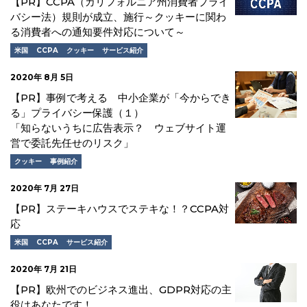
【PR】CCPA（カリフォルニア州消費者プライ
バシー法）規則が成立、施行～クッキーに関わ
る消費者への通知要件対応について～
米国
CCPA
クッキー
サービス紹介
2020年 8月 5日
【PR】事例で考える 中小企業が「今からでき
る」プライバシー保護（１）
「知らないうちに広告表示？ ウェブサイト運
営で委託先任せのリスク」
クッキー
事例紹介
2020年 7月 27日
【PR】ステーキハウスでステキな！？CCPA対
応
米国
CCPA
サービス紹介
2020年 7月 21日
【PR】欧州でのビジネス進出、GDPR対応の主
役はあなたです！