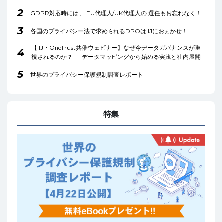
2
GDPR対応時には、 EU代理人/UK代理人の 選任もお忘れなく！
3
各国のプライバシー法で求められるDPOはIIJにおまかせ！
【IIJ・OneTrust共催ウェビナー】なぜ今データガバナンスが重
4
視されるのか？ ― データマッピングから始める実践と社内展開
5
世界のプライバシー保護規制調査レポート
特集