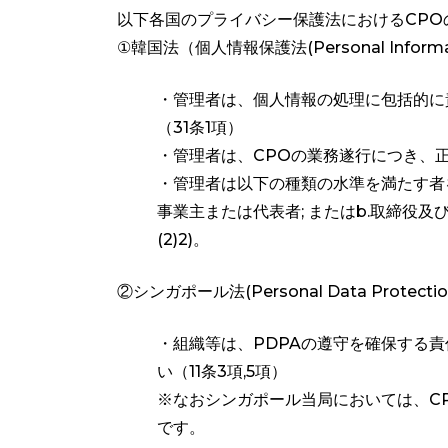
以下各国のプライバシー保護法におけるCPO
①韓国法（個人情報保護法(Personal Information
・管理者は、個人情報の処理に包括的に
（31条1項）
・管理者は、CPOの業務遂行につき、正
・管理者は以下の種類の水準を満たす者
事業主または代表者; またはb.取締役及
(2)2)。
②シンガポール法(Personal Data Protection
・組織等は、PDPAの遵守を確保する
い（11条3項,5項）
※なおシンガポール当局においては、C
です。