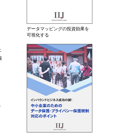
データマッピングの投資効果を
可視化する
止
責
と
管