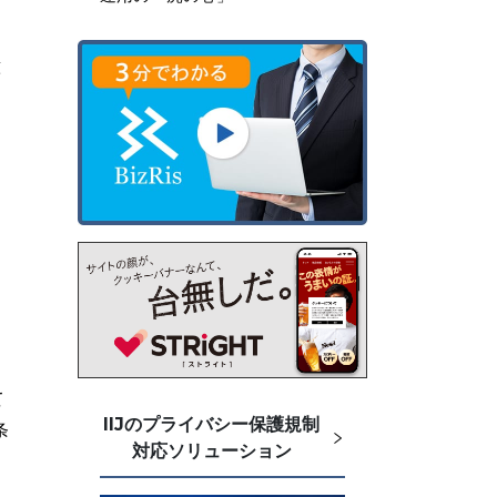
意
て
IIJのプライバシー保護規制
条
対応ソリューション
こ