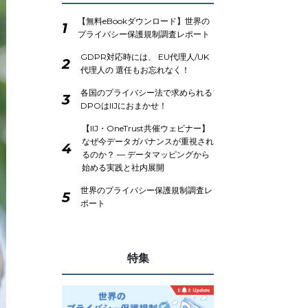
【無料eBookダウンロード】世界の
1
プライバシー保護規制調査レポート
GDPR対応時には、 EU代理人/UK
2
代理人の 選任もお忘れなく！
各国のプライバシー法で求められる
3
DPOはIIJにおまかせ！
【IIJ・OneTrust共催ウェビナー】
なぜ今データガバナンスが重視され
4
るのか？ ― データマッピングから
始める実践と社内展開
世界のプライバシー保護規制調査レ
5
ポート
特集