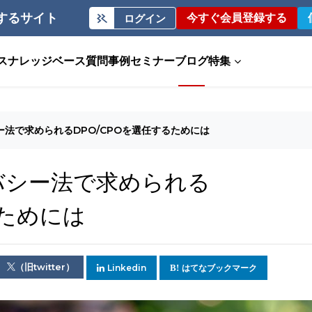
するサイト
今すぐ会員登録する
ログイン
ス
ナレッジベース
質問事例
セミナー
ブログ
特集
ー法で求められるDPO/CPOを選任するためには
バシー法で求められる
るためには
（旧twitter）
Linkedin
はてなブックマーク