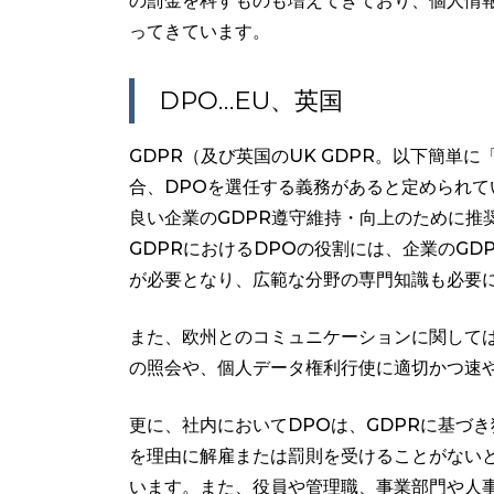
の罰金を科すものも増えてきており、個人情
ってきています。
DPO…EU、英国
GDPR（及び英国のUK GDPR。以下簡単
合、DPOを選任する義務があると定められて
良い企業のGDPR遵守維持・向上のために推
GDPRにおけるDPOの役割には、企業のGD
が必要となり、広範な分野の専門知識も必要
また、欧州とのコミュニケーションに関しては
の照会や、個人データ権利行使に適切かつ速
更に、社内においてDPOは、GDPRに基づ
を理由に解雇または罰則を受けることがない
います。また、役員や管理職、事業部門や人事