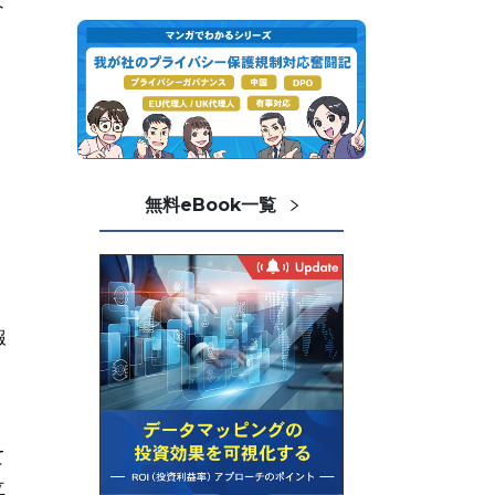
な
り
無料eBook一覧
報
て
立