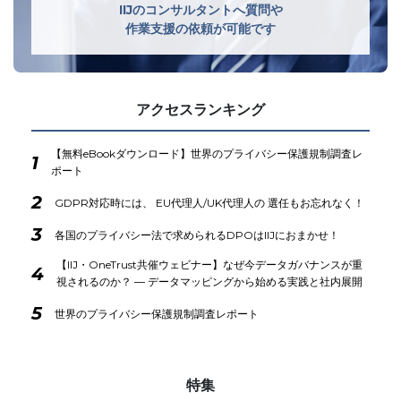
IIJのコンサルタントへ質問や
作業支援の依頼が可能です
アクセスランキング
【無料eBookダウンロード】世界のプライバシー保護規制調査レ
1
ポート
2
GDPR対応時には、 EU代理人/UK代理人の 選任もお忘れなく！
3
各国のプライバシー法で求められるDPOはIIJにおまかせ！
【IIJ・OneTrust共催ウェビナー】なぜ今データガバナンスが重
4
視されるのか？ ― データマッピングから始める実践と社内展開
5
世界のプライバシー保護規制調査レポート
特集