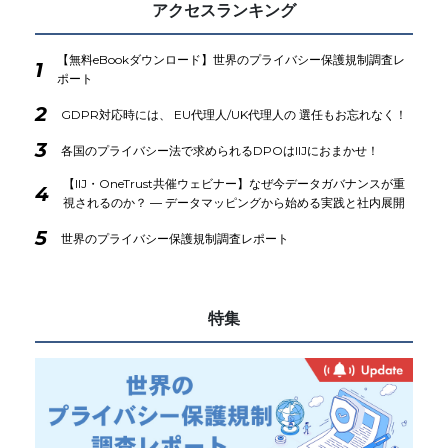
アクセスランキング
【無料eBookダウンロード】世界のプライバシー保護規制調査レ
1
ポート
2
GDPR対応時には、 EU代理人/UK代理人の 選任もお忘れなく！
3
各国のプライバシー法で求められるDPOはIIJにおまかせ！
【IIJ・OneTrust共催ウェビナー】なぜ今データガバナンスが重
4
視されるのか？ ― データマッピングから始める実践と社内展開
5
世界のプライバシー保護規制調査レポート
特集