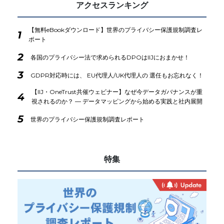
アクセスランキング
【無料eBookダウンロード】世界のプライバシー保護規制調査レ
1
ポート
2
各国のプライバシー法で求められるDPOはIIJにおまかせ！
3
GDPR対応時には、 EU代理人/UK代理人の 選任もお忘れなく！
【IIJ・OneTrust共催ウェビナー】なぜ今データガバナンスが重
4
視されるのか？ ― データマッピングから始める実践と社内展開
5
世界のプライバシー保護規制調査レポート
特集