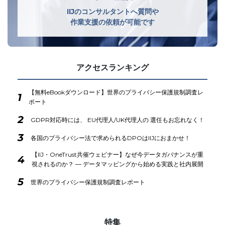
IIJのコンサルタントへ質問や
作業支援の依頼が可能です
アクセスランキング
【無料eBookダウンロード】世界のプライバシー保護規制調査レ
1
ポート
2
GDPR対応時には、 EU代理人/UK代理人の 選任もお忘れなく！
3
各国のプライバシー法で求められるDPOはIIJにおまかせ！
【IIJ・OneTrust共催ウェビナー】なぜ今データガバナンスが重
4
視されるのか？ ― データマッピングから始める実践と社内展開
5
世界のプライバシー保護規制調査レポート
特集