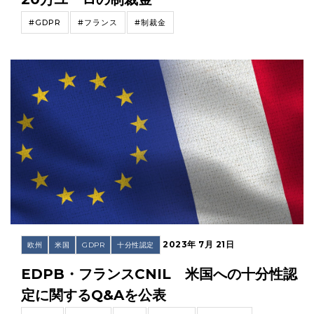
#GDPR
#フランス
#制裁金
2023年 7月 21日
欧州
米国
GDPR
十分性認定
EDPB・フランスCNIL 米国への十分性認
定に関するQ&Aを公表