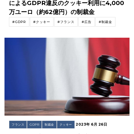
によるGDPR違反のクッキー利用に4,000
万ユーロ（約62億円）の制裁金
#GDPR
#クッキー
#フランス
#広告
#制裁金
2023年 6月 26日
フランス
GDPR
制裁金
クッキー