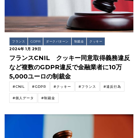
フランス
GDPR
ダークパターン
制裁金
クッキー
2024年 1月 29日
フランスCNIL クッキー同意取得義務違反
など複数のGDPR違反で金融業者に10万
5,000ユーロの制裁金
#CNIL
#GDPR
#クッキー
#フランス
#違反行為
#個人データ
#制裁金