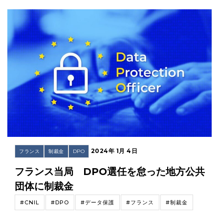
2024年 1月 4日
フランス
制裁金
DPO
フランス当局 DPO選任を怠った地方公共
団体に制裁金
#CNIL
#DPO
#データ保護
#フランス
#制裁金