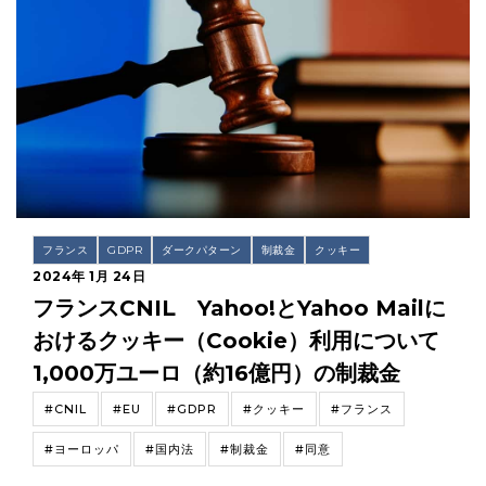
フランス
GDPR
ダークパターン
制裁金
クッキー
2024年 1月 24日
フランスCNIL Yahoo!とYahoo Mailに
おけるクッキー（Cookie）利用について
1,000万ユーロ（約16億円）の制裁金
#CNIL
#EU
#GDPR
#クッキー
#フランス
#ヨーロッパ
#国内法
#制裁金
#同意