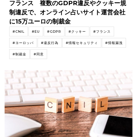
フランス 複数のGDPR違反やクッキー規
制違反で、オンライン占いサイト運営会社
に15万ユーロの制裁金
#CNIL
#EU
#GDPR
#クッキー
#フランス
#ヨーロッパ
#違反行為
#情報セキュリティ
#情報漏洩
#制裁金
#同意