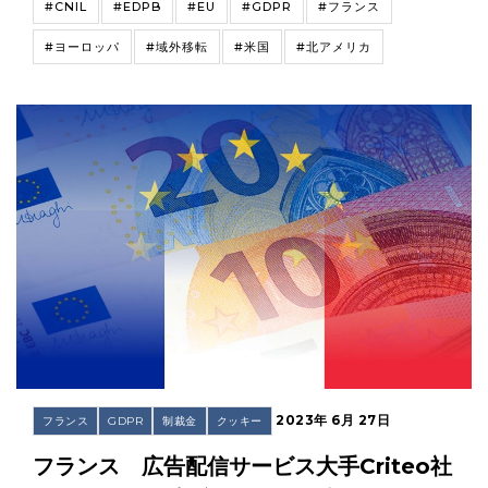
#CNIL
#EDPB
#EU
#GDPR
#フランス
#ヨーロッパ
#域外移転
#米国
#北アメリカ
2023年 6月 27日
フランス
GDPR
制裁金
クッキー
フランス 広告配信サービス大手Criteo社