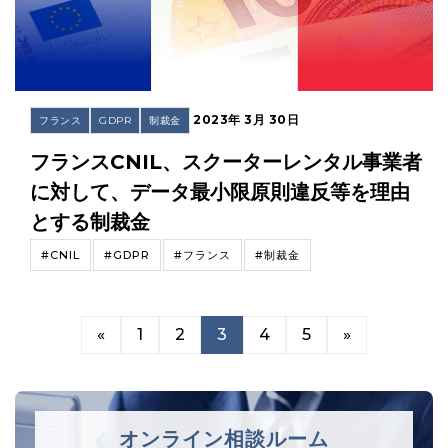
2023年 3月 30日
フランス
GDPR
制裁金
フランスCNIL、スクーターレンタル事業者
に対して、データ最小限原則違反等を理由
とする制裁金
#CNIL
#GDPR
#フランス
#制裁金
«
1
2
3
4
5
»
オンライン相談ルーム