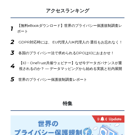
アクセスランキング
【無料eBookダウンロード】世界のプライバシー保護規制調査レ
1
ポート
2
GDPR対応時には、 EU代理人/UK代理人の 選任もお忘れなく！
3
各国のプライバシー法で求められるDPOはIIJにおまかせ！
【IIJ・OneTrust共催ウェビナー】なぜ今データガバナンスが重
4
視されるのか？ ― データマッピングから始める実践と社内展開
5
世界のプライバシー保護規制調査レポート
特集