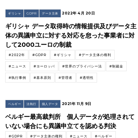
2022年 4月 20日
ギリシャ
GDPR
データ主体
ギリシャ データ取得時の情報提供及びデータ主
体の異議申立に対する対応を怠った事業者に対
して2000ユーロの制裁
#2022年
#GDPR
#ギリシャ
#データ主体の権利
#ニュース
#ヨーロッパ
#世界のプライバシー法
#制裁金
#執行事例
#基本原則
#管理者
#透明性
2021年 11月 9日
ベルギー
法執行
個人データ
ベルギー最高裁判所 個人データが処理されて
いない場合にも異議申立てを認める判決
#GDPR
#データ主体の権利
#ニュース
#ベルギー