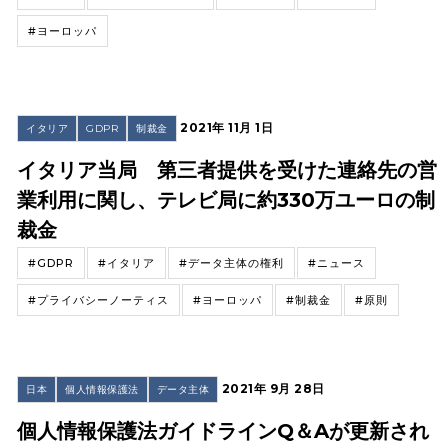
#ヨーロッパ
2021年 11月 1日
イタリア
GDPR
制裁金
イタリア当局 第三者提供を受けた連絡先の営
業利用に関し、テレビ局に約330万ユーロの制
裁金
#GDPR
#イタリア
#データ主体の権利
#ニュース
#プライバシーノーティス
#ヨーロッパ
#制裁金
#原則
2021年 9月 28日
日本
個人情報保護法
データ主体
個人情報保護法ガイドラインQ＆Aが更新され