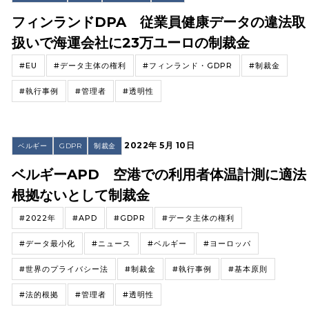
フィンランドDPA 従業員健康データの違法取
扱いで海運会社に23万ユーロの制裁金
#EU
#データ主体の権利
#フィンランド・GDPR
#制裁金
#執行事例
#管理者
#透明性
2022年 5月 10日
ベルギー
GDPR
制裁金
ベルギーAPD 空港での利用者体温計測に適法
根拠ないとして制裁金
#2022年
#APD
#GDPR
#データ主体の権利
#データ最小化
#ニュース
#ベルギー
#ヨーロッパ
#世界のプライバシー法
#制裁金
#執行事例
#基本原則
#法的根拠
#管理者
#透明性