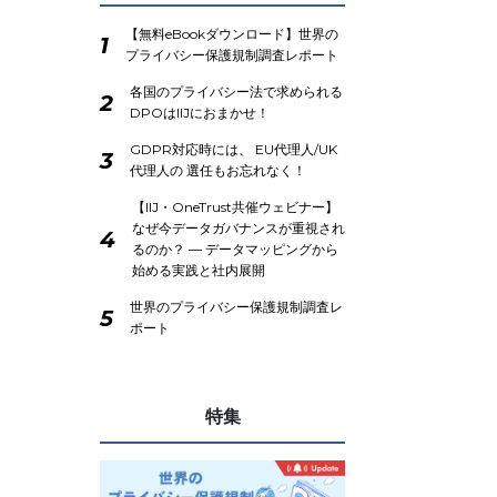
【無料eBookダウンロード】世界の
1
プライバシー保護規制調査レポート
各国のプライバシー法で求められる
2
DPOはIIJにおまかせ！
GDPR対応時には、 EU代理人/UK
3
代理人の 選任もお忘れなく！
【IIJ・OneTrust共催ウェビナー】
なぜ今データガバナンスが重視され
4
るのか？ ― データマッピングから
始める実践と社内展開
世界のプライバシー保護規制調査レ
5
ポート
特集