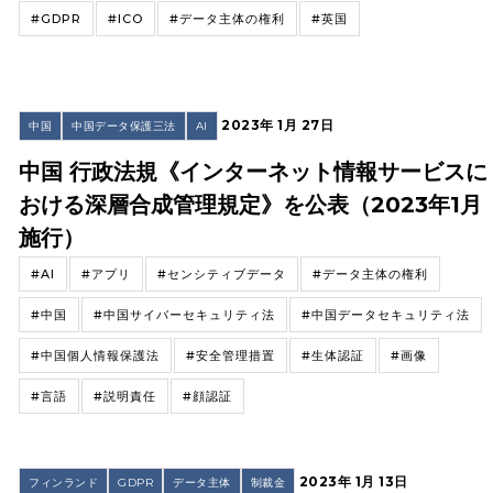
#GDPR
#ICO
#データ主体の権利
#英国
2023年 1月 27日
中国
中国データ保護三法
AI
中国 行政法規《インターネット情報サービスに
おける深層合成管理規定》を公表（2023年1月
施行）
#AI
#アプリ
#センシティブデータ
#データ主体の権利
#中国
#中国サイバーセキュリティ法
#中国データセキュリティ法
#中国個人情報保護法
#安全管理措置
#生体認証
#画像
#言語
#説明責任
#顔認証
2023年 1月 13日
フィンランド
GDPR
データ主体
制裁金