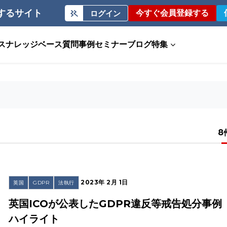
するサイト
今すぐ会員登録する
ログイン
ス
ナレッジベース
質問事例
セミナー
ブログ
特集
8
2023年 2月 1日
英国
GDPR
法執行
英国ICOが公表したGDPR違反等戒告処分事例
ハイライト