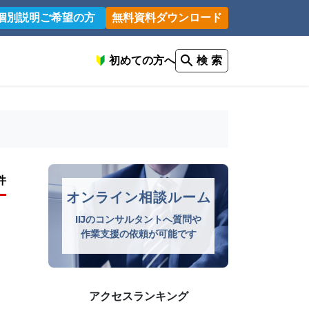
個別説明ご希望の方
無料資料ダウンロード
初めての方へ
検 索
件
オンライン相談ルーム
IIJのコンサルタントへ質問や
作業支援の依頼が可能です
アクセスランキング