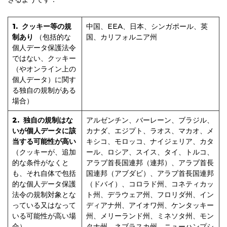
1. クッキー等の規
中国、EEA、日本、シンガポール、英
制あり
（包括的な
国、カリフォルニア州
個人データ保護法令
ではない、クッキー
（やオンライン上の
個人データ）に関す
る独自の規制がある
場合）
2. 独自の規制はな
アルゼンチン、バーレーン、ブラジル、
いが個人データに該
カナダ、エジプト、ラオス、マカオ、メ
当する可能性が高い
キシコ、モロッコ、ナイジェリア、カタ
（クッキーが、追加
ール、ロシア、スイス、タイ、トルコ、
的な条件がなくと
アラブ首長国連邦（連邦）、アラブ首長
も、それ自体で包括
国連邦（アブダビ）、アラブ首長国連邦
的な個人データ保護
（ドバイ）、コロラド州、コネティカッ
法令の規制対象とな
ト州、デラウェア州、フロリダ州、イン
っている又はなって
ディアナ州、アイオワ州、ケンタッキー
いる可能性が高い場
州、メリーランド州、ミネソタ州、モン
合）
タナ州、ネブラスカ州、ニューハンプシ