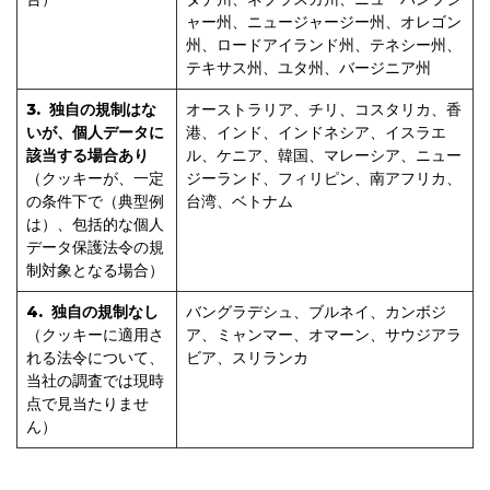
ャー州、ニュージャージー州、オレゴン
州、ロードアイランド州、テネシー州、
テキサス州、ユタ州、バージニア州
3. 独自の規制はな
オーストラリア、チリ、コスタリカ、香
いが、個人データに
港、インド、インドネシア、イスラエ
該当する場合あり
ル、ケニア、韓国、マレーシア、ニュー
（クッキーが、一定
ジーランド、フィリピン、南アフリカ、
の条件下で（典型例
台湾、ベトナム
は）、包括的な個人
データ保護法令の規
制対象となる場合）
4. 独自の規制なし
バングラデシュ、ブルネイ、カンボジ
（クッキーに適用さ
ア、ミャンマー、オマーン、サウジアラ
れる法令について、
ビア、スリランカ
当社の調査では現時
点で見当たりませ
ん）