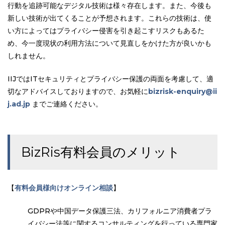
行動を追跡可能なデジタル技術は様々存在します。また、今後も
新しい技術が出てくることが予想されます。これらの技術は、使
い方によってはプライバシー侵害を引き起こすリスクもあるた
め、今一度現状の利用方法について見直しをかけた方が良いかも
しれません。
IIJではITセキュリティとプライバシー保護の両面を考慮して、適
切なアドバイスしておりますので、お気軽に
bizrisk-enquiry@ii
j.ad.jp
までご連絡ください。
BizRis有料会員のメリット
【
有料会員様向けオンライン相談
】
GDPRや中国データ保護三法、カリフォルニア消費者プラ
イバシー法等に関するコンサルティングを行っている専門家