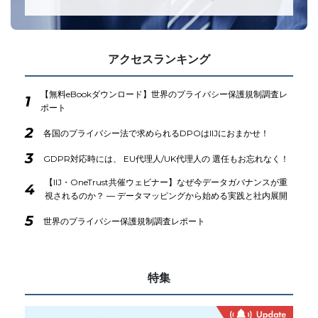
アクセスランキング
【無料eBookダウンロード】世界のプライバシー保護規制調査レ
1
ポート
2
各国のプライバシー法で求められるDPOはIIJにおまかせ！
3
GDPR対応時には、 EU代理人/UK代理人の 選任もお忘れなく！
【IIJ・OneTrust共催ウェビナー】なぜ今データガバナンスが重
4
視されるのか？ ― データマッピングから始める実践と社内展開
5
世界のプライバシー保護規制調査レポート
特集