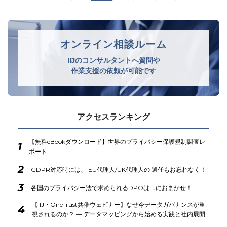
オンライン相談ルーム
IIJのコンサルタントへ質問や
作業支援の依頼が可能です
アクセスランキング
【無料eBookダウンロード】世界のプライバシー保護規制調査レ
1
ポート
2
GDPR対応時には、 EU代理人/UK代理人の 選任もお忘れなく！
3
各国のプライバシー法で求められるDPOはIIJにおまかせ！
【IIJ・OneTrust共催ウェビナー】なぜ今データガバナンスが重
4
視されるのか？ ― データマッピングから始める実践と社内展開