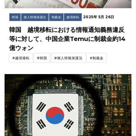
2025年 5月 26日
韓国
個人情報保護法
制裁金
越境移転
韓国 越境移転における情報通知義務違反
等に対して、中国企業Temuに制裁金約14
億ウォン
#越境移転
#韓国
#個人情報保護法
#制裁金