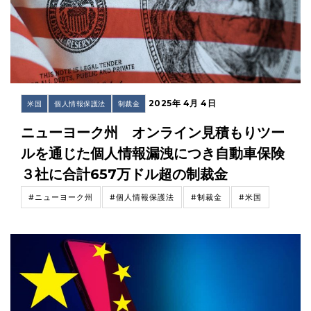
2025年 4月 4日
米国
個人情報保護法
制裁金
ニューヨーク州 オンライン見積もりツー
ルを通じた個人情報漏洩につき自動車保険
３社に合計657万ドル超の制裁金
#ニューヨーク州
#個人情報保護法
#制裁金
#米国