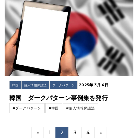
2025年 3月 4日
韓国
個人情報保護法
ダークパターン
韓国 ダークパターン事例集を発行
#ダークパターン
#韓国
#個人情報保護法
«
1
2
3
4
»