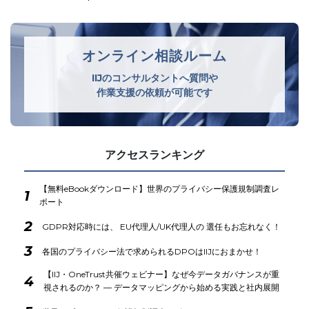
オンライン相談ルーム
IIJのコンサルタントへ質問や
作業支援の依頼が可能です
アクセスランキング
【無料eBookダウンロード】世界のプライバシー保護規制調査レ
1
ポート
2
GDPR対応時には、 EU代理人/UK代理人の 選任もお忘れなく！
3
各国のプライバシー法で求められるDPOはIIJにおまかせ！
【IIJ・OneTrust共催ウェビナー】なぜ今データガバナンスが重
4
視されるのか？ ― データマッピングから始める実践と社内展開