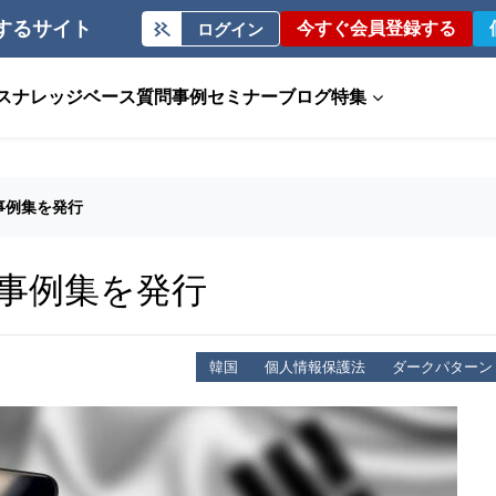
するサイト
今すぐ会員登録する
ログイン
ス
ナレッジベース
質問事例
セミナー
ブログ
特集
事例集を発行
事例集を発行
韓国
個人情報保護法
ダークパターン