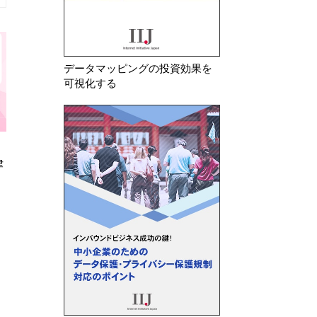
データマッピングの投資効果を
可視化する
2026年 7月 10日
2026年 8月 5日
律
改正個人情報保護法が成立
シンガポール 生成
人データの利用に
インを公表