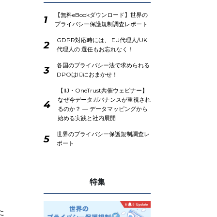
【無料eBookダウンロード】世界の
1
プライバシー保護規制調査レポート
GDPR対応時には、 EU代理人/UK
2
代理人の 選任もお忘れなく！
各国のプライバシー法で求められる
3
DPOはIIJにおまかせ！
【IIJ・OneTrust共催ウェビナー】
なぜ今データガバナンスが重視され
4
るのか？ ― データマッピングから
始める実践と社内展開
世界のプライバシー保護規制調査レ
5
ポート
特集
た