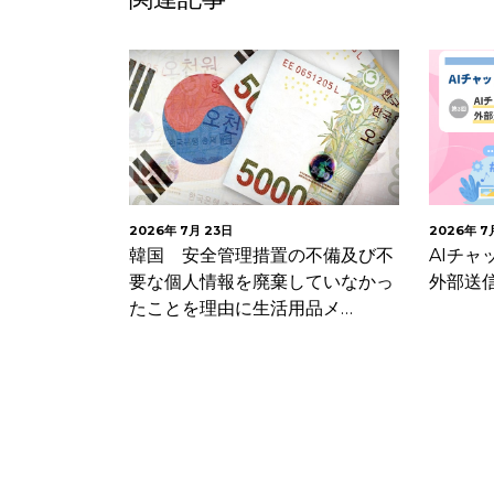
2026年 7月 23日
2026年 7
Iにおける個
韓国 安全管理措置の不備及び不
AIチ
するガイドラ
要な個人情報を廃棄していなかっ
外部送
たことを理由に生活用品メ…