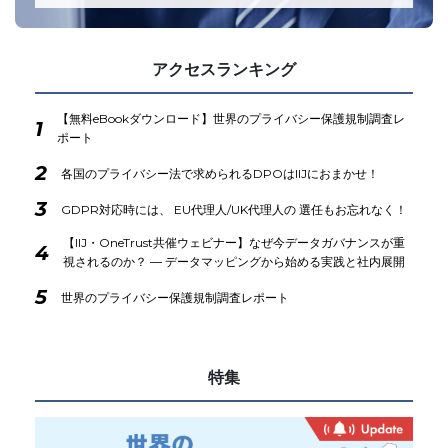
アクセスランキング
【無料eBookダウンロード】世界のプライバシー保護規制調査レ
1
ポート
2
各国のプライバシー法で求められるDPOはIIJにおまかせ！
3
GDPR対応時には、 EU代理人/UK代理人の 選任もお忘れなく！
【IIJ・OneTrust共催ウェビナー】なぜ今データガバナンスが重
4
視されるのか？ ― データマッピングから始める実践と社内展開
5
世界のプライバシー保護規制調査レポート
特集