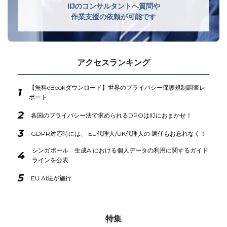
IIJのコンサルタントへ質問や
作業支援の依頼が可能です
アクセスランキング
【無料eBookダウンロード】世界のプライバシー保護規制調査レ
1
ポート
2
各国のプライバシー法で求められるDPOはIIJにおまかせ！
3
GDPR対応時には、 EU代理人/UK代理人の 選任もお忘れなく！
シンガポール 生成AIにおける個人データの利用に関するガイド
4
ラインを公表
5
EU AI法が施行
特集