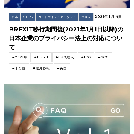
2021年 1月 4日
日本
GDPR
ガイドライン・ガイダンス
代理人
BREXIT移行期間後(2021年1月1日以降)の
日本企業のプライバシー法上の対応につい
て
#2021年
#Brexit
#EU代理人
#ICO
#SCC
#十分性
#域外移転
#英国