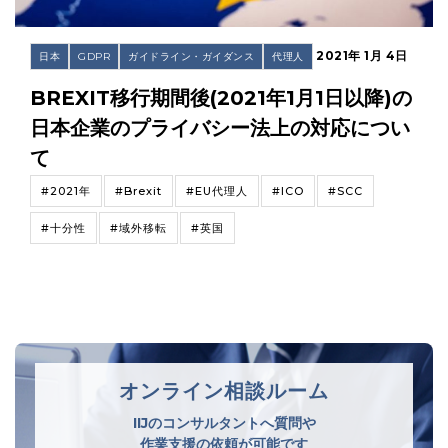
2021年 1月 4日
日本
GDPR
ガイドライン・ガイダンス
代理人
BREXIT移行期間後(2021年1月1日以降)の
日本企業のプライバシー法上の対応につい
て
#2021年
#Brexit
#EU代理人
#ICO
#SCC
#十分性
#域外移転
#英国
オンライン相談ルーム
IIJのコンサルタントへ質問や
作業支援の依頼が可能です