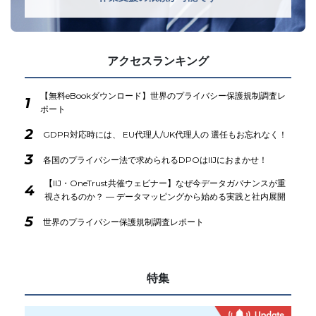
アクセスランキング
【無料eBookダウンロード】世界のプライバシー保護規制調査レ
1
ポート
2
GDPR対応時には、 EU代理人/UK代理人の 選任もお忘れなく！
3
各国のプライバシー法で求められるDPOはIIJにおまかせ！
【IIJ・OneTrust共催ウェビナー】なぜ今データガバナンスが重
4
視されるのか？ ― データマッピングから始める実践と社内展開
5
世界のプライバシー保護規制調査レポート
特集