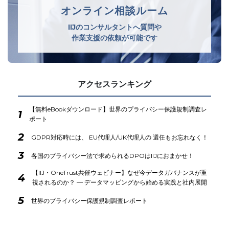
オンライン相談ルーム
IIJのコンサルタントへ質問や
作業支援の依頼が可能です
アクセスランキング
【無料eBookダウンロード】世界のプライバシー保護規制調査レ
1
ポート
2
GDPR対応時には、 EU代理人/UK代理人の 選任もお忘れなく！
3
各国のプライバシー法で求められるDPOはIIJにおまかせ！
【IIJ・OneTrust共催ウェビナー】なぜ今データガバナンスが重
4
視されるのか？ ― データマッピングから始める実践と社内展開
5
世界のプライバシー保護規制調査レポート