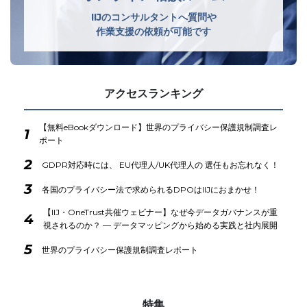
IIJのコンサルタントへ質問や
作業支援の依頼が可能です
アクセスランキング
【無料eBookダウンロード】世界のプライバシー保護規制調査レ
1
ポート
2
GDPR対応時には、 EU代理人/UK代理人の 選任もお忘れなく！
3
各国のプライバシー法で求められるDPOはIIJにおまかせ！
【IIJ・OneTrust共催ウェビナー】なぜ今データガバナンスが重
4
視されるのか？ ― データマッピングから始める実践と社内展開
5
世界のプライバシー保護規制調査レポート
特集