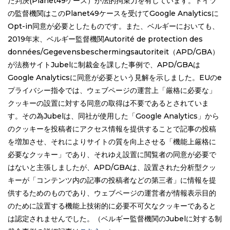
た判決(Planet49ケース）が法的拘束力を有しています。ドイツ
の監督機関はこのPlanet49ケースを受けてGoogle Analyticsに
Opt-in同意が必要としたものです。また、ベルギーにおいても、
2019年末、ベルギー監督機関Autorité de protection des
données/Gegevensbeschermingsautoriteit（APD/GBA）
が法務サイトJubelに制裁金を課した事例で、APD/GBAは
Google Analyticsに同意が必要という見解を示しました。EUのe
プライバシー指令では、ウェブページの運営上「厳格に必要な」
クッキーの設置に対する同意の取得は不要であるとされていま
す。その為Jubelは、同社が使用した「Google Analytics」から
のクッキーを投稿者にアクセス情報を提供することで記事の投稿
を増加させ、それによりサイトの質を向上させる「機能上厳格に
必要なクッキー」であり、それゆえ設置に閲覧者の同意が必要で
はないと主張しましたが、APD/GBAは、設置された分析型クッ
キーが「コンテンツ内の記事の投稿者などの第三者」に情報を提
供するためのものであり、ウェブページの運営者が情報表示目的
のために設置する機能上技術的に必要不可欠なクッキーであると
は認定されませんでした。（ベルギー監督機関のJubelに対する制