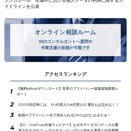
オランダデータ保護局 生成AIモデルの開発・導入に関する
GDPRガイドラインを公表
オンライン相談ルーム
IIJのコンサルタントへ質問や
作業支援の依頼が可能です
アクセスランキング
【無料eBookダウンロード】世界のプライバシー保護規制調査レ
1
ポート
2
GDPR対応時には、 EU代理人/UK代理人の 選任もお忘れなく！
3
各国のプライバシー法で求められるDPOはIIJにおまかせ！
【IIJ・OneTrust共催ウェビナー】なぜ今データガバナンスが重
4
視されるのか？ ― データマッピングから始める実践と社内展開