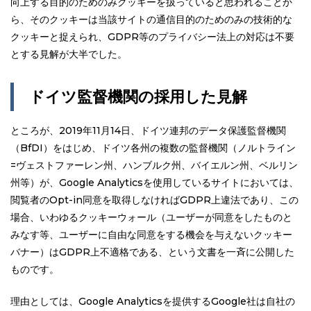
向上する目的のためのみクッキーを扱っていると思われることか
ら、そのクッキーは当該サイトの通信目的のためのみの技術的な
クッキーと捉えられ、GDPR等のプライバシー法上の対応は不要
とする見解が大半でした。
ドイツ監督機関の採用した見解
ところが、2019年11月14日、ドイツ連邦のデータ保護監督機関
（BfDI）をはじめ、ドイツ各州の複数の監督機関（ノルトライン
=ヴェストファーレン州、ハンブルク州、バイエルン州、ベルリン
州等）が、Google Analyticsを使用しているサイトにおいては、
閲覧者のOpt-in同意を取得しなければGDPR上違法であり、この
場合、いわゆるクッキーウォール（ユーザーが同意をしたものと
みなす等、ユーザーに自由な同意をする機会を与えないクッキー
バナー）はGDPR上不適格である、という文書を一斉に公開した
ものです。
理由としては、Google Analyticsを提供するGoogle社は自社の