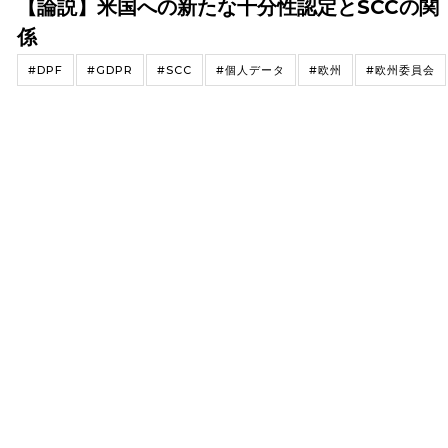
【論説】米国への新たな十分性認定とSCCの関
係
#DPF
#GDPR
#SCC
#個人データ
#欧州
#欧州委員会