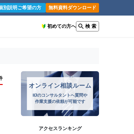
個別説明ご希望の方
無料資料ダウンロード
初めての方へ
検 索
件
オンライン相談ルーム
IIJのコンサルタントへ質問や
作業支援の依頼が可能です
アクセスランキング