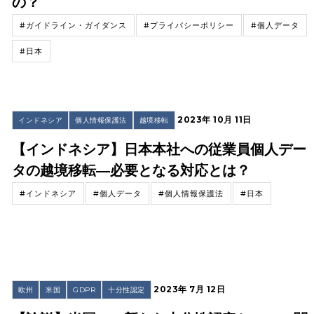
の？
#ガイドライン・ガイダンス
#プライバシーポリシー
#個人データ
#日本
2023年 10月 11日
インドネシア
個人情報保護法
越境移転
【インドネシア】日本本社への従業員個人デー
タの越境移転―必要となる対応とは？
#インドネシア
#個人データ
#個人情報保護法
#日本
2023年 7月 12日
欧州
米国
GDPR
十分性認定