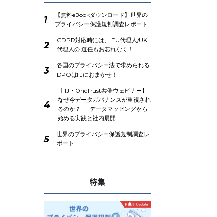
【無料eBookダウンロード】世界の
1
プライバシー保護規制調査レポート
GDPR対応時には、 EU代理人/UK
2
代理人の 選任もお忘れなく！
各国のプライバシー法で求められる
3
DPOはIIJにおまかせ！
【IIJ・OneTrust共催ウェビナー】
なぜ今データガバナンスが重視され
4
るのか？ ― データマッピングから
始める実践と社内展開
世界のプライバシー保護規制調査レ
5
ポート
特集