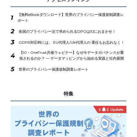
【無料eBookダウンロード】世界のプライバシー保護規制調査レ
1
ポート
2
各国のプライバシー法で求められるDPOはIIJにおまかせ！
3
GDPR対応時には、 EU代理人/UK代理人の 選任もお忘れなく！
【IIJ・OneTrust共催ウェビナー】なぜ今データガバナンスが重
4
視されるのか？ ― データマッピングから始める実践と社内展開
5
世界のプライバシー保護規制調査レポート
特集