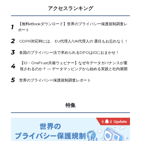
アクセスランキング
【無料eBookダウンロード】世界のプライバシー保護規制調査レ
1
ポート
2
GDPR対応時には、 EU代理人/UK代理人の 選任もお忘れなく！
3
各国のプライバシー法で求められるDPOはIIJにおまかせ！
【IIJ・OneTrust共催ウェビナー】なぜ今データガバナンスが重
4
視されるのか？ ― データマッピングから始める実践と社内展開
5
世界のプライバシー保護規制調査レポート
特集