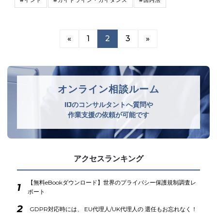
«
1
2
3
»
オンライン相談ルーム
IIJのコンサルタントへ質問や
作業支援の依頼が可能です
アクセスランキング
【無料eBookダウンロード】世界のプライバシー保護規制調査レ
1
ポート
2
GDPR対応時には、 EU代理人/UK代理人の 選任もお忘れなく！