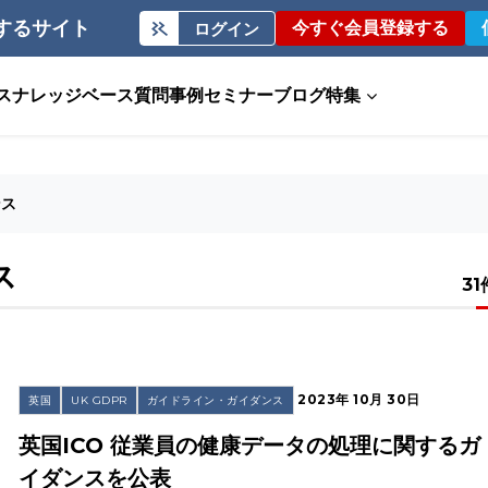
するサイト
今すぐ会員登録する
ログイン
ス
ナレッジベース
質問事例
セミナー
ブログ
特集
ンス
ス
31
2023年 10月 30日
英国
UK GDPR
ガイドライン・ガイダンス
英国ICO 従業員の健康データの処理に関するガ
イダンスを公表