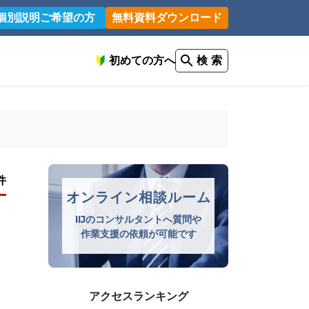
個別説明ご希望の方
無料資料ダウンロード
初めての方へ
検 索
件
オンライン相談ルーム
IIJのコンサルタントへ質問や
作業支援の依頼が可能です
アクセスランキング