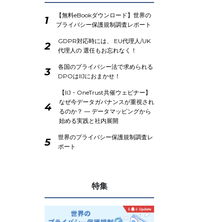
【無料eBookダウンロード】世界の
1
プライバシー保護規制調査レポート
GDPR対応時には、 EU代理人/UK
2
代理人の 選任もお忘れなく！
各国のプライバシー法で求められる
3
DPOはIIJにおまかせ！
【IIJ・OneTrust共催ウェビナー】
なぜ今データガバナンスが重視され
4
るのか？ ― データマッピングから
始める実践と社内展開
世界のプライバシー保護規制調査レ
5
ポート
特集