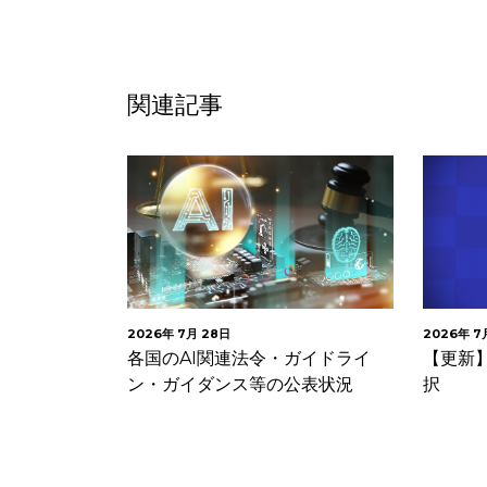
関連記事
2026年 7月 28日
2026年 7
リティ技術
各国のAI関連法令・ガイドライ
【更新】
ィ規範（意見
ン・ガイダンス等の公表状況
択
意見募…