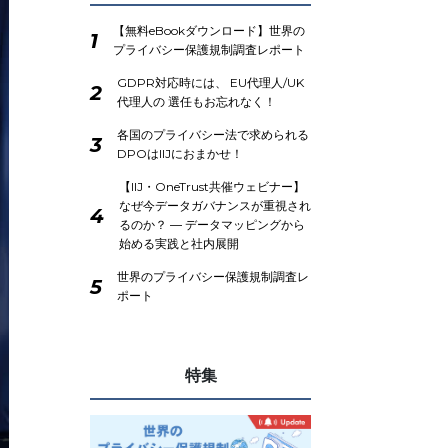
【無料eBookダウンロード】世界の
1
プライバシー保護規制調査レポート
GDPR対応時には、 EU代理人/UK
2
代理人の 選任もお忘れなく！
各国のプライバシー法で求められる
3
DPOはIIJにおまかせ！
【IIJ・OneTrust共催ウェビナー】
なぜ今データガバナンスが重視され
4
るのか？ ― データマッピングから
始める実践と社内展開
世界のプライバシー保護規制調査レ
5
ポート
特集