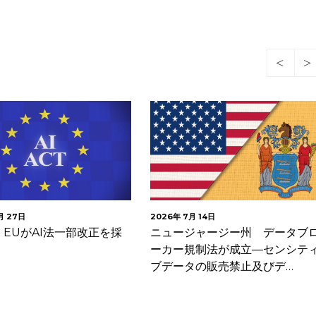
月 27日
2026年 7月 14日
EUがAI法一部改正を採
ニュージャージー州 データブ
ーカー規制法が成立―センシテ
ブデータの販売禁止及びデ…