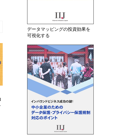
データマッピングの投資効果を
可視化する
2026年 7月 10日
2026年 8月 6日
ロ
改正個人情報保護法が成立
中国 「情報セキ
ィ
個人情報セキュリ
募集案）」に関す