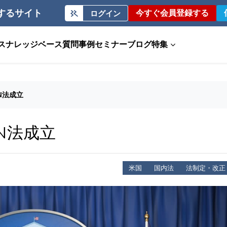
するサイト
今すぐ会員登録する
ログイン
ス
ナレッジベース
質問事例
セミナー
ブログ
特集
WN法成立
WN法成立
米国
国内法
法制定・改正