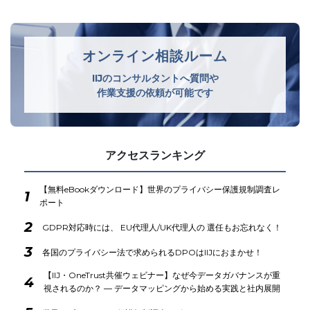
オンライン相談ルーム
IIJのコンサルタントへ質問や
作業支援の依頼が可能です
アクセスランキング
【無料eBookダウンロード】世界のプライバシー保護規制調査レ
1
ポート
2
GDPR対応時には、 EU代理人/UK代理人の 選任もお忘れなく！
3
各国のプライバシー法で求められるDPOはIIJにおまかせ！
【IIJ・OneTrust共催ウェビナー】なぜ今データガバナンスが重
4
視されるのか？ ― データマッピングから始める実践と社内展開