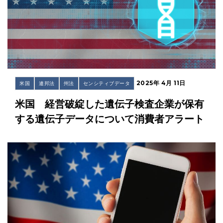
2025年 4月 11日
米国
連邦法
州法
センシティブデータ
米国 経営破綻した遺伝子検査企業が保有
する遺伝子データについて消費者アラート