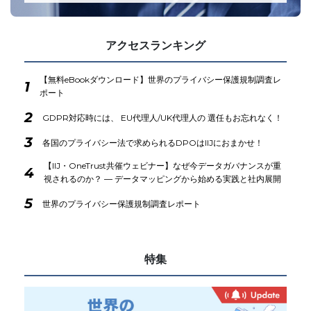
アクセスランキング
【無料eBookダウンロード】世界のプライバシー保護規制調査レ
1
ポート
2
GDPR対応時には、 EU代理人/UK代理人の 選任もお忘れなく！
3
各国のプライバシー法で求められるDPOはIIJにおまかせ！
【IIJ・OneTrust共催ウェビナー】なぜ今データガバナンスが重
4
視されるのか？ ― データマッピングから始める実践と社内展開
5
世界のプライバシー保護規制調査レポート
特集