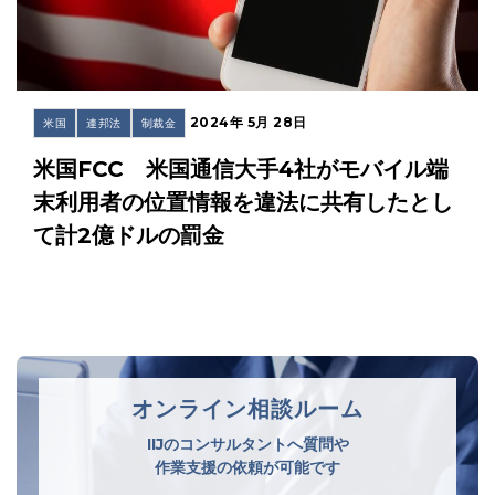
2024年 5月 28日
米国
連邦法
制裁金
米国FCC 米国通信大手4社がモバイル端
末利用者の位置情報を違法に共有したとし
て計2億ドルの罰金
オンライン相談ルーム
IIJのコンサルタントへ質問や
作業支援の依頼が可能です