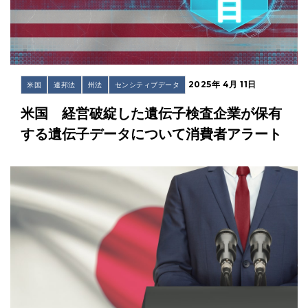
2025年 4月 11日
米国
連邦法
州法
センシティブデータ
米国 経営破綻した遺伝子検査企業が保有
する遺伝子データについて消費者アラート