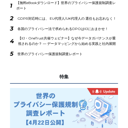
【無料eBookダウンロード】世界のプライバシー保護規制調査レ
1
ポート
2
GDPR対応時には、 EU代理人/UK代理人の 選任もお忘れなく！
3
各国のプライバシー法で求められるDPOはIIJにおまかせ！
【IIJ・OneTrust共催ウェビナー】なぜ今データガバナンスが重
4
視されるのか？ ― データマッピングから始める実践と社内展開
5
世界のプライバシー保護規制調査レポート
特集