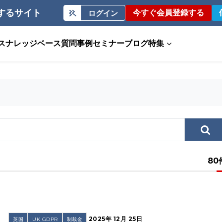
するサイト
今すぐ会員登録する
ログイン
ス
ナレッジベース
質問事例
セミナー
ブログ
特集
80
2025年 12月 25日
英国
UK GDPR
制裁金