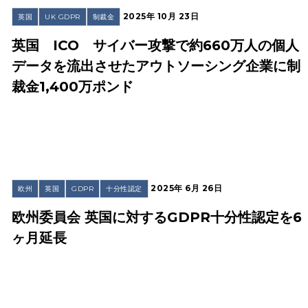
2025年 10月 23日
英国
UK GDPR
制裁金
英国 ICO サイバー攻撃で約660万人の個人
データを流出させたアウトソーシング企業に制
裁金1,400万ポンド
2025年 6月 26日
欧州
英国
GDPR
十分性認定
欧州委員会 英国に対するGDPR十分性認定を6
ヶ月延長