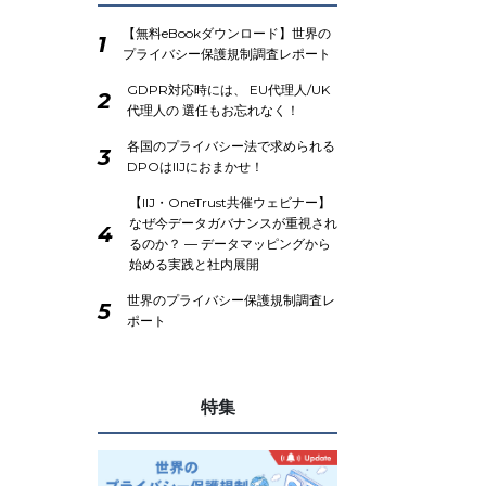
【無料eBookダウンロード】世界の
1
プライバシー保護規制調査レポート
GDPR対応時には、 EU代理人/UK
2
代理人の 選任もお忘れなく！
各国のプライバシー法で求められる
3
DPOはIIJにおまかせ！
【IIJ・OneTrust共催ウェビナー】
なぜ今データガバナンスが重視され
4
るのか？ ― データマッピングから
始める実践と社内展開
世界のプライバシー保護規制調査レ
5
ポート
特集