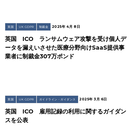
2025年 4月 8日
英国
UK GDPR
制裁金
英国 ICO ランサムウェア攻撃を受け個人デ
ータを漏えいさせた医療分野向けSaaS提供事
業者に制裁金307万ポンド
2025年 3月 6日
英国
UK GDPR
ガイドライン・ガイダンス
英国 ICO 雇用記録の利用に関するガイダン
スを公表