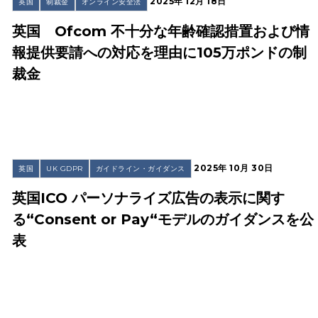
2025年 12月 18日
英国
制裁金
オンライン安全法
英国 Ofcom 不十分な年齢確認措置および情
報提供要請への対応を理由に105万ポンドの制
裁金
2025年 10月 30日
英国
UK GDPR
ガイドライン・ガイダンス
英国ICO パーソナライズ広告の表示に関す
る“Consent or Pay“モデルのガイダンスを公
表