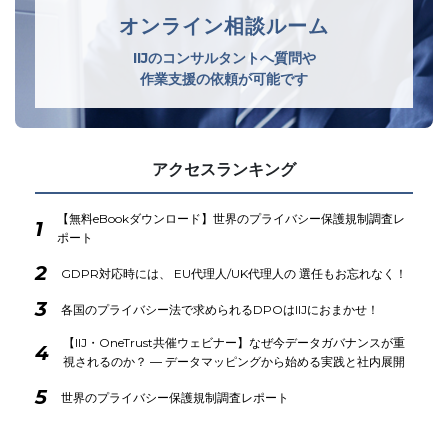
オンライン相談ルーム
IIJのコンサルタントへ質問や
作業支援の依頼が可能です
アクセスランキング
【無料eBookダウンロード】世界のプライバシー保護規制調査レ
1
ポート
2
GDPR対応時には、 EU代理人/UK代理人の 選任もお忘れなく！
3
各国のプライバシー法で求められるDPOはIIJにおまかせ！
【IIJ・OneTrust共催ウェビナー】なぜ今データガバナンスが重
4
視されるのか？ ― データマッピングから始める実践と社内展開
5
世界のプライバシー保護規制調査レポート