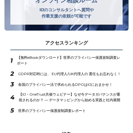
オンライン相談ルーム
IIJのコンサルタントへ質問や
作業支援の依頼が可能です
アクセスランキング
【無料eBookダウンロード】世界のプライバシー保護規制調査レ
1
ポート
2
GDPR対応時には、 EU代理人/UK代理人の 選任もお忘れなく！
3
各国のプライバシー法で求められるDPOはIIJにおまかせ！
【IIJ・OneTrust共催ウェビナー】なぜ今データガバナンスが重
4
視されるのか？ ― データマッピングから始める実践と社内展開
5
世界のプライバシー保護規制調査レポート