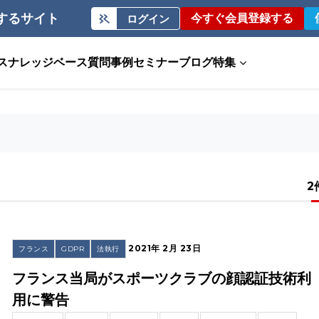
するサイト
今すぐ会員登録する
ログイン
ス
ナレッジベース
質問事例
セミナー
ブログ
特集
2
2021年 2月 23日
フランス
GDPR
法執行
フランス当局がスポーツクラブの顔認証技術利
用に警告