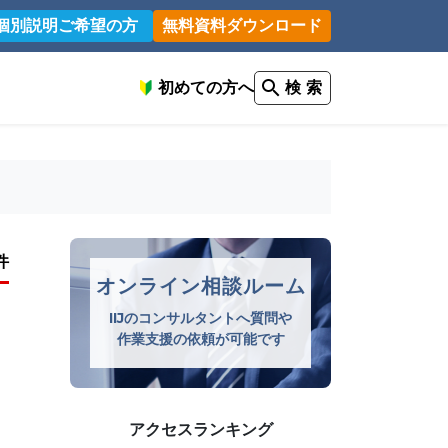
個別説明ご希望の方
無料資料ダウンロード
初めての方へ
検 索
件
オンライン相談ルーム
IIJのコンサルタントへ質問や
作業支援の依頼が可能です
アクセスランキング