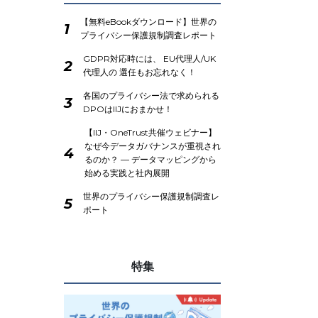
【無料eBookダウンロード】世界の
1
プライバシー保護規制調査レポート
GDPR対応時には、 EU代理人/UK
2
代理人の 選任もお忘れなく！
各国のプライバシー法で求められる
3
DPOはIIJにおまかせ！
【IIJ・OneTrust共催ウェビナー】
なぜ今データガバナンスが重視され
4
るのか？ ― データマッピングから
始める実践と社内展開
世界のプライバシー保護規制調査レ
5
ポート
特集