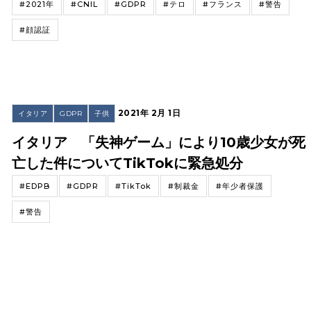
#2021年
#CNIL
#GDPR
#テロ
#フランス
#警告
#顔認証
2021年 2月 1日
イタリア
GDPR
子供
イタリア 「失神ゲーム」により10歳少女が死
亡した件についてTikTokに緊急処分
#EDPB
#GDPR
#TikTok
#制裁金
#年少者保護
#警告