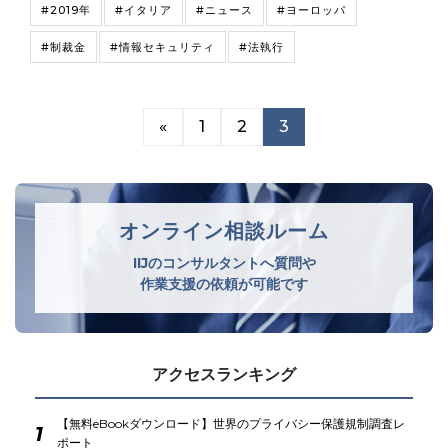
#2019年
#イタリア
#ニュース
#ヨーロッパ
#制裁金
#情報セキュリティ
#法執行
«
1
2
3
オンライン相談ルーム
IIJのコンサルタントへ質問や
作業支援の依頼が可能です
アクセスランキング
【無料eBookダウンロード】世界のプライバシー保護規制調査レ
1
ポート