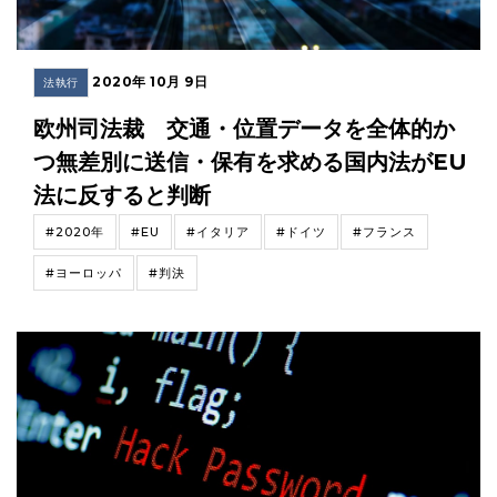
2020年 10月 9日
法執行
欧州司法裁 交通・位置データを全体的か
つ無差別に送信・保有を求める国内法がEU
法に反すると判断
#2020年
#EU
#イタリア
#ドイツ
#フランス
#ヨーロッパ
#判決