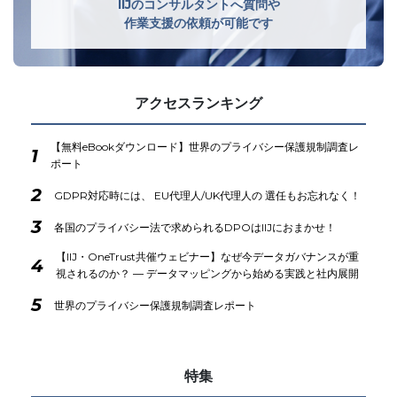
IIJのコンサルタントへ質問や
作業支援の依頼が可能です
アクセスランキング
【無料eBookダウンロード】世界のプライバシー保護規制調査レ
1
ポート
2
GDPR対応時には、 EU代理人/UK代理人の 選任もお忘れなく！
3
各国のプライバシー法で求められるDPOはIIJにおまかせ！
【IIJ・OneTrust共催ウェビナー】なぜ今データガバナンスが重
4
視されるのか？ ― データマッピングから始める実践と社内展開
5
世界のプライバシー保護規制調査レポート
特集