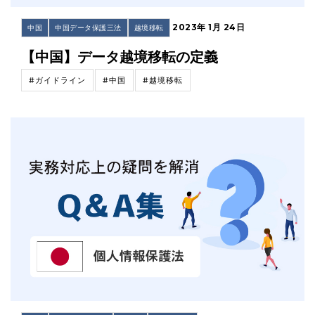
2023年 1月 24日
中国
中国データ保護三法
越境移転
【中国】データ越境移転の定義
#ガイドライン
#中国
#越境移転