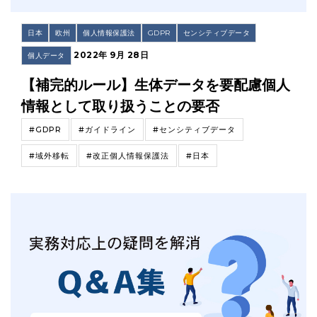
日本
欧州
個人情報保護法
GDPR
センシティブデータ
2022年 9月 28日
個人データ
【補完的ルール】生体データを要配慮個人
情報として取り扱うことの要否
#GDPR
#ガイドライン
#センシティブデータ
#域外移転
#改正個人情報保護法
#日本